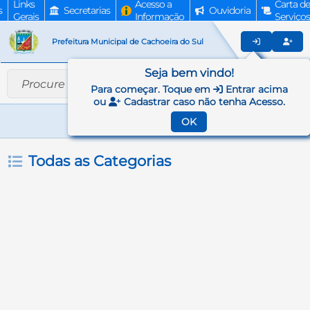
Links
Acesso a
Carta de
s
Secretarias
Ouvidoria
Gerais
Informação
Serviços
Prefeitura Municipal de Cachoeira do Sul
Seja bem vindo!
Para começar. Toque em
Entrar acima
ou
Cadastrar caso não tenha Acesso.
OK
Todas as Categorias