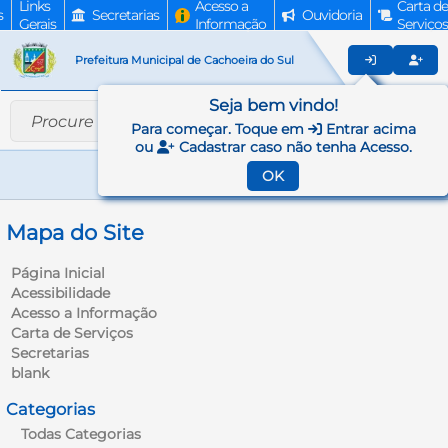
Links
Acesso a
Carta de
s
Secretarias
Ouvidoria
Gerais
Informação
Serviços
Prefeitura Municipal de Cachoeira do Sul
Seja bem vindo!
Para começar. Toque em
Entrar acima
ou
Cadastrar caso não tenha Acesso.
OK
Mapa do Site
Página Inicial
Acessibilidade
Acesso a Informação
Carta de Serviços
Secretarias
blank
Categorias
Todas Categorias