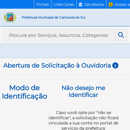
Portais
Links Gerais
Secretarias
Acesso a
Prefeitura Municipal de Cachoeira do Sul
Abertura de Solicitação à Ouvidoria
Modo de
Não desejo me
Identificar
Identificação
Caso você opte por "não se
identificar", a solicitação não ficará
vinculada a sua conta no portal de
serviços da prefeitura